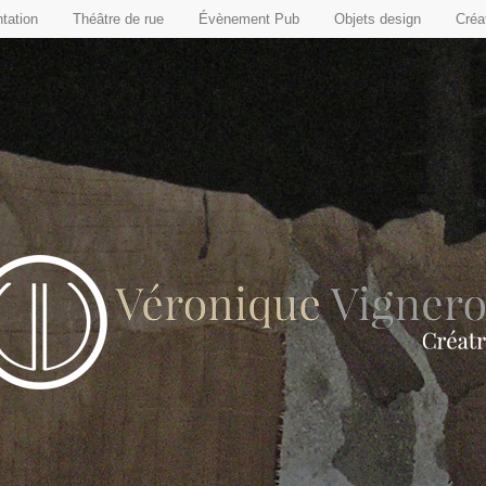
tation
Théâtre de rue
Évènement Pub
Objets design
Créat