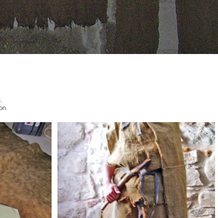
.
on.