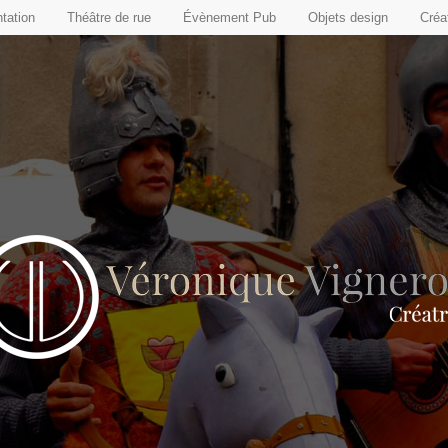
tation
Théâtre de rue
Évènement Pub
Objets design
Créat