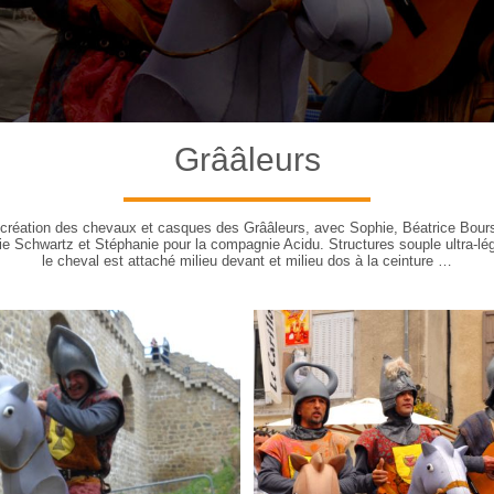
Grââleurs
création des chevaux et casques des Grââleurs, avec Sophie, Béatrice Bours
ie Schwartz et Stéphanie pour la compagnie Acidu. Structures souple ultra-lé
le cheval est attaché milieu devant et milieu dos à la ceinture …