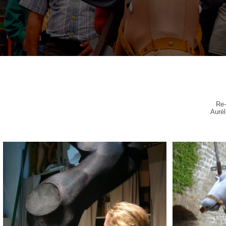
Re-
Aurél