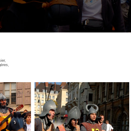
ier,
gères,