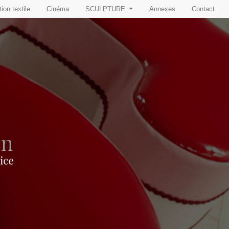
ion textile
Cinéma
SCULPTURE
Annexes
Contact