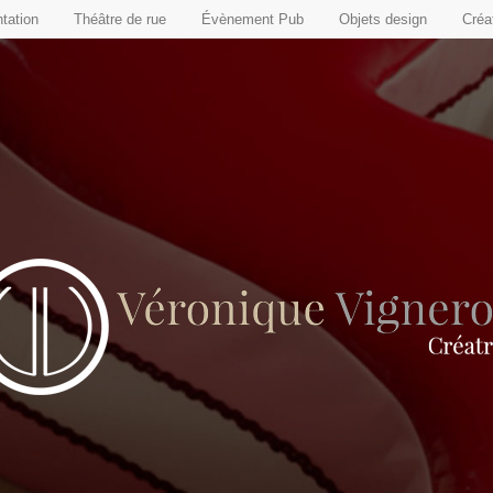
tation
Théâtre de rue
Évènement Pub
Objets design
Créat