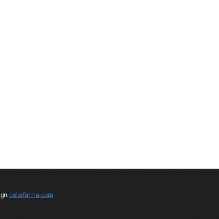
sign
colorfarma.com