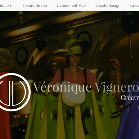
tation
Théâtre de rue
Évènement Pub
Objets design
Créat