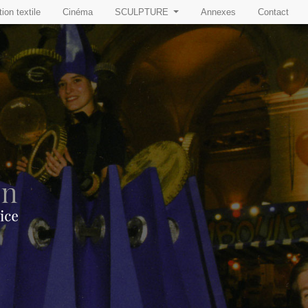
ion textile
Cinéma
SCULPTURE
Annexes
Contact