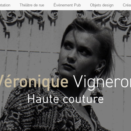
tation
Théâtre de rue
Évènement Pub
Objets design
Créat