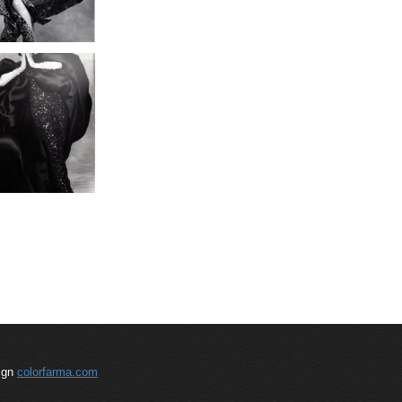
sign
colorfarma.com