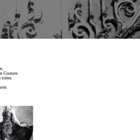
e,
te Couture.
 toiles
rier.