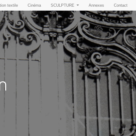
ion textile
Cinéma
SCULPTURE
Annexes
Contact