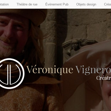
tation
Théâtre de rue
Évènement Pub
Objets design
Créat